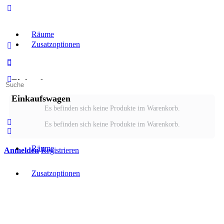
Räume
Zusatzoptionen
Einkaufswagen
Suche
nach:
Einkaufswagen
Es befinden sich keine Produkte im Warenkorb.
Es befinden sich keine Produkte im Warenkorb.
Räume
Anmelden
Registrieren
Zusatzoptionen