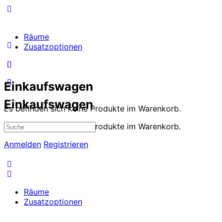
Räume
Zusatzoptionen
Einkaufswagen
Einkaufswagen
Es befinden sich keine Produkte im Warenkorb.
Suche
Es befinden sich keine Produkte im Warenkorb.
nach:
Anmelden
Registrieren
Räume
Zusatzoptionen